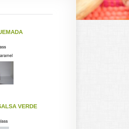
UEMADA
lass
aramel
SALSA VERDE
glass