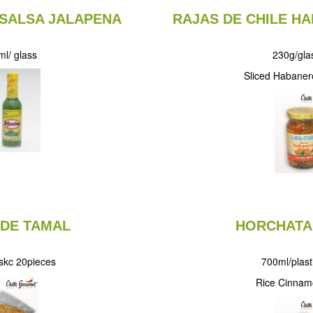
 SALSA JALAPENA
RAJAS DE CHILE H
l/ glass
230g/glas
Sliced Habanero
 DE TAMAL
HORCHATA
skc 20pieces
700ml/plasti
Rice Cinnam