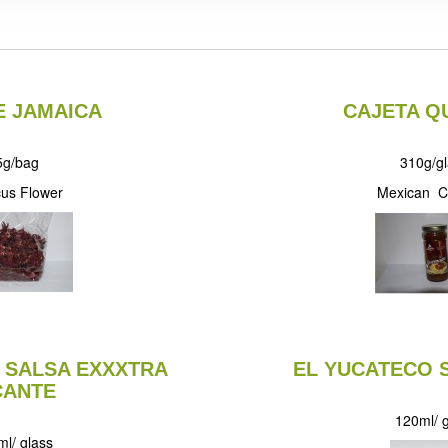
E JAMAICA
CAJETA Q
5g/bag
310g/g
cus Flower
Mexican C
 SALSA EXXXTRA
EL YUCATECO 
CANTE
120ml/ 
l/ glass