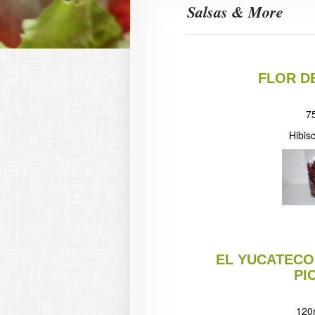
Salsas & More
FLOR D
7
Hibis
EL YUCATECO
PI
120m